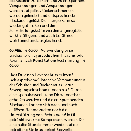
die Muskeln zu lockern und zu entspannen.
Verspannungen und Anspannungen
werden aufgelöst. Rückenschmerzen
werden gelindert und entsprechende
Blockaden gelöst. Die Energie kann so
wieder gut fließen und die
Selbstheilungskräfte werden angeregt. Sie
wirkt kräftigend und auch bei Stress
wohltuend und ausgleichend.
60 Min. = € 60,00
| Verwendung eines
traditionellen ayurvedischen Thailams oder
Kerams nach Konstitutionsbestimmung =
€
65,00
Hast Du einen Hexenschuss erlitten?
Ischiasprobleme? Intensive Verspannungen
der Schulter und Rückenmuskulatur
Bewegungseinschränkungen o.ä.? Durch
eine Upanahasveda kann Dir wunderbar
geholfen werden und die entsprechenden
Blockaden können sich nach und nach
auflösen. Nehme zudem noch die
Unterstützung von Pichus wahr! In Öl
getränkte warme Kompressen, werden Dir
eine halbe Stunde immer wieder auf die
betroffene Stelle aufgelegt. Spezielle